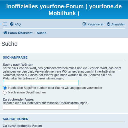
Inoffizielles yourfone-Forum ( yourfone.de
Mobilfunk )
FAQ
Registrieren
Anmelden
Foren-Übersicht
Suche
Suche
SUCHANFRAGE
Suche nach Wörtern:
Setze ein
+
vor ein Wort, das gefunden werden muss und ein
-
vor ein Wort, das nicht
gefunden werden darf. Verwende mehrere Wörter getrennt durch
|
innerhalb einer
Klammer, wenn nur eines der Wörter gefunden werden muss. Benutze ein * als
Platzhalter für teilweise Übereinstimmungen.
Nach allen Begriffen suchen oder Suche wie angegeben verwenden
Nach einem Begriff suchen
Zu suchender Autor:
Benutze ein * als Platzhalter für teilweise Übereinstimmungen.
SUCHOPTIONEN
Zu durchsuchende Foren: