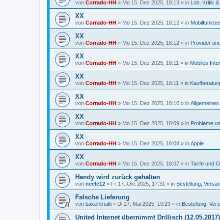
von
Corrado-HH
»
Mo 15. Dez 2025, 18:13
» in
Lob, Kritik
XX
von
Corrado-HH
»
Mo 15. Dez 2025, 18:12
» in
Mobilfunkte
XX
von
Corrado-HH
»
Mo 15. Dez 2025, 18:12
» in
Provider und
XX
von
Corrado-HH
»
Mo 15. Dez 2025, 18:11
» in
Mobiles Inte
XX
von
Corrado-HH
»
Mo 15. Dez 2025, 18:11
» in
Kaufberatun
XX
von
Corrado-HH
»
Mo 15. Dez 2025, 18:10
» in
Allgemeines 
XX
von
Corrado-HH
»
Mo 15. Dez 2025, 18:09
» in
Probleme un
XX
von
Corrado-HH
»
Mo 15. Dez 2025, 18:08
» in
Apple
XX
von
Corrado-HH
»
Mo 15. Dez 2025, 18:07
» in
Tarife und O
Handy wird zurück gehalten
von
neele12
»
Fr 17. Okt 2025, 17:31
» in
Bestellung, Versa
Falsche Lieferung
von
bakerkhalti
»
Di 27. Mai 2025, 19:29
» in
Bestellung, Ver
United Internet übernimmt Drillisch (12.05.2017)