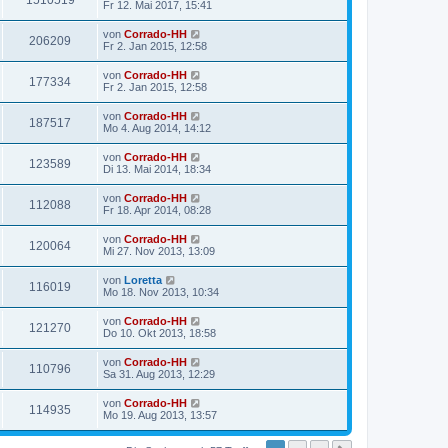
1510519
Fr 12. Mai 2017, 15:41
von
Corrado-HH
206209
Fr 2. Jan 2015, 12:58
von
Corrado-HH
177334
Fr 2. Jan 2015, 12:58
von
Corrado-HH
187517
Mo 4. Aug 2014, 14:12
von
Corrado-HH
123589
Di 13. Mai 2014, 18:34
von
Corrado-HH
112088
Fr 18. Apr 2014, 08:28
von
Corrado-HH
120064
Mi 27. Nov 2013, 13:09
von
Loretta
116019
Mo 18. Nov 2013, 10:34
von
Corrado-HH
121270
Do 10. Okt 2013, 18:58
von
Corrado-HH
110796
Sa 31. Aug 2013, 12:29
von
Corrado-HH
114935
Mo 19. Aug 2013, 13:57