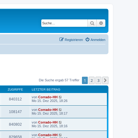
Suche
Erweiterte Suche
Registrieren
Anmelden
1
2
3
Nächste
Die Suche ergab 57 Treffer
ZUGRIFFE
LETZTER BEITRAG
von
Corrado-HH
840312
Mo 15. Dez 2025, 18:26
von
Corrado-HH
108147
Mo 15. Dez 2025, 18:17
von
Corrado-HH
840802
Mo 15. Dez 2025, 18:16
von
Corrado-HH
829658