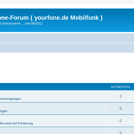
fone-Forum ( yourfone.de Mobilfunk )
nteressierte ... seit 08/2012
ANTWORTEN
0
und Anregungen
0
ungen
0
Versand und Portierung
0