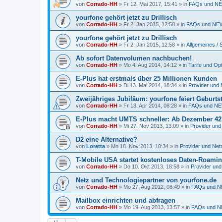
von
Corrado-HH
»
Fr 12. Mai 2017, 15:41
» in
FAQs und NE
yourfone gehört jetzt zu Drillisch
von
Corrado-HH
»
Fr 2. Jan 2015, 12:58
» in
FAQs und NEW
yourfone gehört jetzt zu Drillisch
von
Corrado-HH
»
Fr 2. Jan 2015, 12:58
» in
Allgemeines / 
Ab sofort Datenvolumen nachbuchen!
von
Corrado-HH
»
Mo 4. Aug 2014, 14:12
» in
Tarife und Op
E-Plus hat erstmals über 25 Millionen Kunden
von
Corrado-HH
»
Di 13. Mai 2014, 18:34
» in
Provider und 
Zweijähriges Jubiläum: yourfone feiert Geburts
von
Corrado-HH
»
Fr 18. Apr 2014, 08:28
» in
FAQs und NE
E-Plus macht UMTS schneller: Ab Dezember 42 M
von
Corrado-HH
»
Mi 27. Nov 2013, 13:09
» in
Provider und
D2 eine Alternative?
von
Loretta
»
Mo 18. Nov 2013, 10:34
» in
Provider und Netz
T-Mobile USA startet kostenloses Daten-Roami
von
Corrado-HH
»
Do 10. Okt 2013, 18:58
» in
Provider und
Netz und Technologiepartner von yourfone.de
von
Corrado-HH
»
Mo 27. Aug 2012, 08:49
» in
FAQs und N
Mailbox einrichten und abfragen
von
Corrado-HH
»
Mo 19. Aug 2013, 13:57
» in
FAQs und N