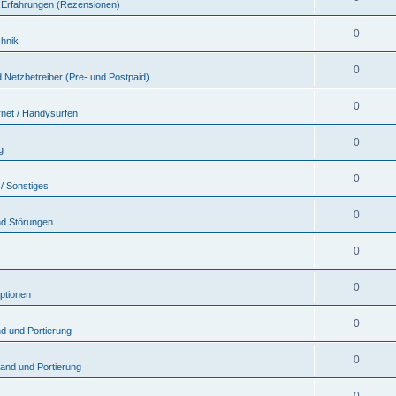
 & Erfahrungen (Rezensionen)
0
chnik
0
 Netzbetreiber (Pre- und Postpaid)
0
rnet / Handysurfen
0
g
0
/ Sonstiges
0
d Störungen ...
0
0
ptionen
0
nd und Portierung
0
sand und Portierung