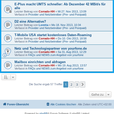
E-Plus macht UMTS schneller: Ab Dezember 42 MBit/s für
alle
Letzter Beitrag von
Corrado-HH
«
Mi 27. Nov 2013, 13:09
Verfasst in
Provider und Netzbetreiber (Pre- und Postpaid)
D2 eine Alternative?
Letzter Beitrag von
Loretta
«
Mo 18. Nov 2013, 10:34
Verfasst in
Provider und Netzbetreiber (Pre- und Postpaid)
T-Mobile USA startet kostenloses Daten-Roaming
Letzter Beitrag von
Corrado-HH
«
Do 10. Okt 2013, 18:58
Verfasst in
Provider und Netzbetreiber (Pre- und Postpaid)
Netz und Technologiepartner von yourfone.de
Letzter Beitrag von
Corrado-HH
«
Sa 31. Aug 2013, 12:29
Verfasst in
FAQs und NEWS zum Angebot von yourfone
Mailbox einrichten und abfragen
Letzter Beitrag von
Corrado-HH
«
Mo 19. Aug 2013, 13:57
Verfasst in
FAQs und NEWS zum Angebot von yourfone
1
2
3
Nächste
Die Suche ergab 57 Treffer
Gehe zu
Foren-Übersicht
Alle Cookies löschen
Alle Zeiten sind
UTC+02:00
Powered by
phpBB
® Forum Software © phpBB Limited