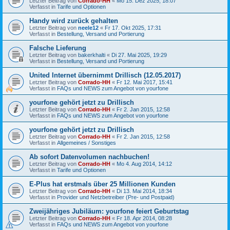
Letzter Beitrag von
Corrado-HH
«
Mo 15. Dez 2025, 18:07
Verfasst in
Tarife und Optionen
Handy wird zurück gehalten
Letzter Beitrag von
neele12
«
Fr 17. Okt 2025, 17:31
Verfasst in
Bestellung, Versand und Portierung
Falsche Lieferung
Letzter Beitrag von
bakerkhalti
«
Di 27. Mai 2025, 19:29
Verfasst in
Bestellung, Versand und Portierung
United Internet übernimmt Drillisch (12.05.2017)
Letzter Beitrag von
Corrado-HH
«
Fr 12. Mai 2017, 15:41
Verfasst in
FAQs und NEWS zum Angebot von yourfone
yourfone gehört jetzt zu Drillisch
Letzter Beitrag von
Corrado-HH
«
Fr 2. Jan 2015, 12:58
Verfasst in
FAQs und NEWS zum Angebot von yourfone
yourfone gehört jetzt zu Drillisch
Letzter Beitrag von
Corrado-HH
«
Fr 2. Jan 2015, 12:58
Verfasst in
Allgemeines / Sonstiges
Ab sofort Datenvolumen nachbuchen!
Letzter Beitrag von
Corrado-HH
«
Mo 4. Aug 2014, 14:12
Verfasst in
Tarife und Optionen
E-Plus hat erstmals über 25 Millionen Kunden
Letzter Beitrag von
Corrado-HH
«
Di 13. Mai 2014, 18:34
Verfasst in
Provider und Netzbetreiber (Pre- und Postpaid)
Zweijähriges Jubiläum: yourfone feiert Geburtstag
Letzter Beitrag von
Corrado-HH
«
Fr 18. Apr 2014, 08:28
Verfasst in
FAQs und NEWS zum Angebot von yourfone