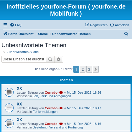
Inoffizielles yourfone-Forum ( yourfone.de
Mobilfunk )
FAQ
Registrieren
Anmelden
S
Foren-Übersicht
Suche
Unbeantwortete Themen
u
Unbeantwortete Themen
c
Zur erweiterten Suche
h
Suche
Erweiterte Suche
e
1
2
3
Nächste
Die Suche ergab 57 Treffer
Themen
XX
Letzter Beitrag von
Corrado-HH
«
Mo 15. Dez 2025, 18:26
Verfasst in
Lob, Kritik und Anregungen
XX
Letzter Beitrag von
Corrado-HH
«
Mo 15. Dez 2025, 18:17
Verfasst in
Fehlermeldungen
XX
Letzter Beitrag von
Corrado-HH
«
Mo 15. Dez 2025, 18:16
Verfasst in
Bestellung, Versand und Portierung