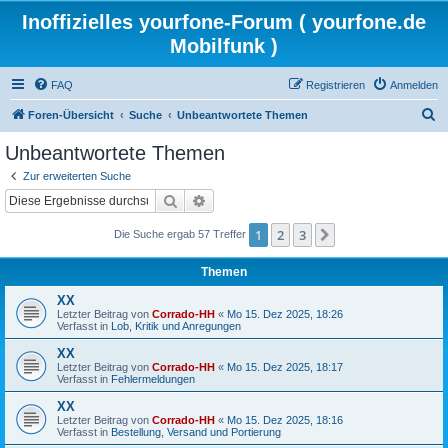
Inoffizielles yourfone-Forum ( yourfone.de
Mobilfunk )
FAQ
Registrieren
Anmelden
S
Foren-Übersicht
Suche
Unbeantwortete Themen
u
Unbeantwortete Themen
c
Zur erweiterten Suche
h
Suche
Erweiterte Suche
e
1
2
3
Nächste
Die Suche ergab 57 Treffer
Themen
XX
Letzter Beitrag von
Corrado-HH
«
Mo 15. Dez 2025, 18:26
Verfasst in
Lob, Kritik und Anregungen
XX
Letzter Beitrag von
Corrado-HH
«
Mo 15. Dez 2025, 18:17
Verfasst in
Fehlermeldungen
XX
Letzter Beitrag von
Corrado-HH
«
Mo 15. Dez 2025, 18:16
Verfasst in
Bestellung, Versand und Portierung