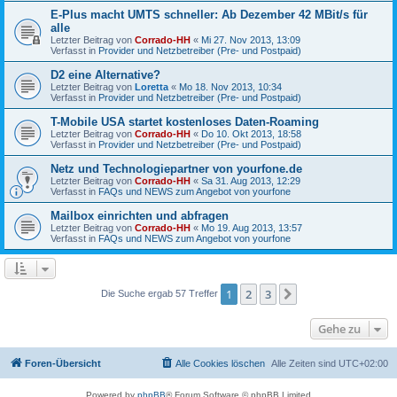
E-Plus macht UMTS schneller: Ab Dezember 42 MBit/s für
alle
Letzter Beitrag von
Corrado-HH
«
Mi 27. Nov 2013, 13:09
Verfasst in
Provider und Netzbetreiber (Pre- und Postpaid)
D2 eine Alternative?
Letzter Beitrag von
Loretta
«
Mo 18. Nov 2013, 10:34
Verfasst in
Provider und Netzbetreiber (Pre- und Postpaid)
T-Mobile USA startet kostenloses Daten-Roaming
Letzter Beitrag von
Corrado-HH
«
Do 10. Okt 2013, 18:58
Verfasst in
Provider und Netzbetreiber (Pre- und Postpaid)
Netz und Technologiepartner von yourfone.de
Letzter Beitrag von
Corrado-HH
«
Sa 31. Aug 2013, 12:29
Verfasst in
FAQs und NEWS zum Angebot von yourfone
Mailbox einrichten und abfragen
Letzter Beitrag von
Corrado-HH
«
Mo 19. Aug 2013, 13:57
Verfasst in
FAQs und NEWS zum Angebot von yourfone
1
2
3
Nächste
Die Suche ergab 57 Treffer
Gehe zu
Foren-Übersicht
Alle Cookies löschen
Alle Zeiten sind
UTC+02:00
Powered by
phpBB
® Forum Software © phpBB Limited