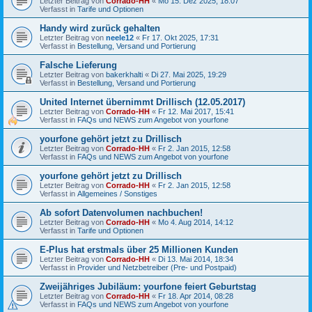
Letzter Beitrag von
Corrado-HH
«
Mo 15. Dez 2025, 18:07
Verfasst in
Tarife und Optionen
Handy wird zurück gehalten
Letzter Beitrag von
neele12
«
Fr 17. Okt 2025, 17:31
Verfasst in
Bestellung, Versand und Portierung
Falsche Lieferung
Letzter Beitrag von
bakerkhalti
«
Di 27. Mai 2025, 19:29
Verfasst in
Bestellung, Versand und Portierung
United Internet übernimmt Drillisch (12.05.2017)
Letzter Beitrag von
Corrado-HH
«
Fr 12. Mai 2017, 15:41
Verfasst in
FAQs und NEWS zum Angebot von yourfone
yourfone gehört jetzt zu Drillisch
Letzter Beitrag von
Corrado-HH
«
Fr 2. Jan 2015, 12:58
Verfasst in
FAQs und NEWS zum Angebot von yourfone
yourfone gehört jetzt zu Drillisch
Letzter Beitrag von
Corrado-HH
«
Fr 2. Jan 2015, 12:58
Verfasst in
Allgemeines / Sonstiges
Ab sofort Datenvolumen nachbuchen!
Letzter Beitrag von
Corrado-HH
«
Mo 4. Aug 2014, 14:12
Verfasst in
Tarife und Optionen
E-Plus hat erstmals über 25 Millionen Kunden
Letzter Beitrag von
Corrado-HH
«
Di 13. Mai 2014, 18:34
Verfasst in
Provider und Netzbetreiber (Pre- und Postpaid)
Zweijähriges Jubiläum: yourfone feiert Geburtstag
Letzter Beitrag von
Corrado-HH
«
Fr 18. Apr 2014, 08:28
Verfasst in
FAQs und NEWS zum Angebot von yourfone