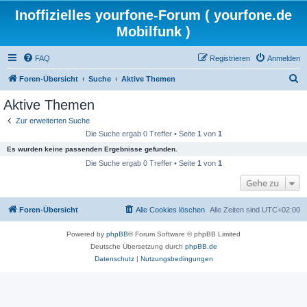
Inoffizielles yourfone-Forum ( yourfone.de
Mobilfunk )
FAQ
Registrieren
Anmelden
S
Foren-Übersicht
Suche
Aktive Themen
u
Aktive Themen
c
Zur erweiterten Suche
h
Die Suche ergab 0 Treffer • Seite
1
von
1
e
Es wurden keine passenden Ergebnisse gefunden.
Die Suche ergab 0 Treffer • Seite
1
von
1
Gehe zu
Foren-Übersicht
Alle Cookies löschen
Alle Zeiten sind
UTC+02:00
Powered by
phpBB
® Forum Software © phpBB Limited
Deutsche Übersetzung durch
phpBB.de
Datenschutz
|
Nutzungsbedingungen