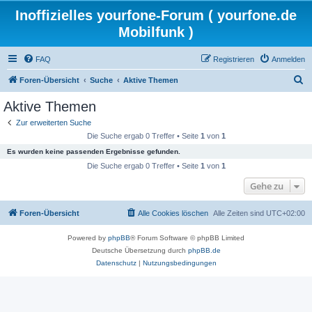
Inoffizielles yourfone-Forum ( yourfone.de
Mobilfunk )
FAQ
Registrieren
Anmelden
S
Foren-Übersicht
Suche
Aktive Themen
u
Aktive Themen
c
Zur erweiterten Suche
h
Die Suche ergab 0 Treffer • Seite
1
von
1
e
Es wurden keine passenden Ergebnisse gefunden.
Die Suche ergab 0 Treffer • Seite
1
von
1
Gehe zu
Foren-Übersicht
Alle Cookies löschen
Alle Zeiten sind
UTC+02:00
Powered by
phpBB
® Forum Software © phpBB Limited
Deutsche Übersetzung durch
phpBB.de
Datenschutz
|
Nutzungsbedingungen