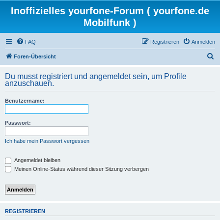
Inoffizielles yourfone-Forum ( yourfone.de
Mobilfunk )
FAQ
Registrieren
Anmelden
S
Foren-Übersicht
u
Du musst registriert und angemeldet sein, um Profile
c
anzuschauen.
h
Benutzername:
e
Passwort:
Ich habe mein Passwort vergessen
Angemeldet bleiben
Meinen Online-Status während dieser Sitzung verbergen
REGISTRIEREN