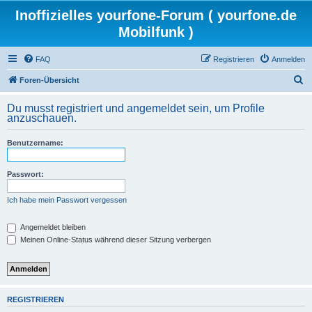
Inoffizielles yourfone-Forum ( yourfone.de
Mobilfunk )
FAQ
Registrieren
Anmelden
S
Foren-Übersicht
u
Du musst registriert und angemeldet sein, um Profile
c
anzuschauen.
h
Benutzername:
e
Passwort:
Ich habe mein Passwort vergessen
Angemeldet bleiben
Meinen Online-Status während dieser Sitzung verbergen
REGISTRIEREN