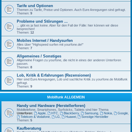
Tarife und Optionen
Themen zu Tarife, Preise und Optionen. Auch Eure Anregungen sind gefragt.
Themen:
9
Probleme und Störungen ...
... gibt es ja fast keine. Aber für den Fall der Fälle: hier können wir diese
besprechen!
Themen:
12
Mobiles Internet / Handysurfen
Alles über "Highspeed surfen mit yourfone.de!"
Themen:
7
Allgemeines / Sonstiges
Allgemeine Fragen zu yourfone, die nicht in eines der anderen Unterforen
passen.
Themen:
8
Lob, Kritik & Erfahrungen (Rezensionen)
Hier sind Eure Anregungen, Lob und sachliche Kritik zu yourfone.de Mobilfunk
gefragt.
Themen:
9
Mobilfunk ALLGEMEIN
Handy und Hardware (Herstellerforen)
Mobiltelefone, Smartphones, Surfsticks, Tablets sind hier Thema
Unterforen:
Apple
,
HTC
,
Blackberry
,
Samsung
,
Nokia
,
Google
,
Telekom & Vodafone
,
LG
,
Huawei
,
Sonstige Hersteller
Themen:
5
Kaufberatung