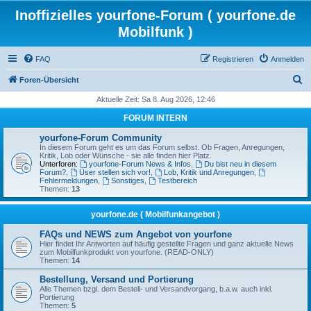
Inoffizielles yourfone-Forum ( yourfone.de
Mobilfunk )
FAQ
Registrieren
Anmelden
S
Foren-Übersicht
u
Aktuelle Zeit: Sa 8. Aug 2026, 12:46
c
FORUM INTERN
h
yourfone-Forum Community
e
In diesem Forum geht es um das Forum selbst. Ob Fragen, Anregungen,
Kritik, Lob oder Wünsche - sie alle finden hier Platz.
Unterforen:
yourfone-Forum News & Infos
,
Du bist neu in diesem
Forum?
,
User stellen sich vor!
,
Lob, Kritik und Anregungen
,
Fehlermeldungen
,
Sonstiges
,
Testbereich
Themen:
13
yourfone.de ( Mobilfunkangebot )
FAQs und NEWS zum Angebot von yourfone
Hier findet Ihr Antworten auf häufig gestellte Fragen und ganz aktuelle News
zum Mobilfunkprodukt von yourfone. (READ-ONLY)
Themen:
14
Bestellung, Versand und Portierung
Alle Themen bzgl. dem Bestell- und Versandvorgang, b.a.w. auch inkl.
Portierung
Themen:
5