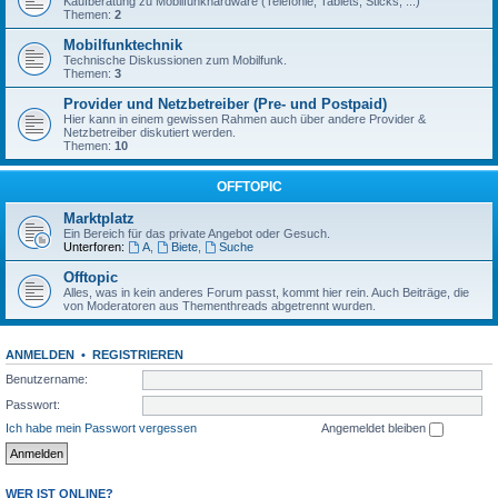
Kaufberatung zu Mobilfunkhardware (Telefonie, Tablets, Sticks, ...)
Themen:
2
Mobilfunktechnik
Technische Diskussionen zum Mobilfunk.
Themen:
3
Provider und Netzbetreiber (Pre- und Postpaid)
Hier kann in einem gewissen Rahmen auch über andere Provider &
Netzbetreiber diskutiert werden.
Themen:
10
OFFTOPIC
Marktplatz
Ein Bereich für das private Angebot oder Gesuch.
Unterforen:
A
,
Biete
,
Suche
Offtopic
Alles, was in kein anderes Forum passt, kommt hier rein. Auch Beiträge, die
von Moderatoren aus Thementhreads abgetrennt wurden.
ANMELDEN
•
REGISTRIEREN
Benutzername:
Passwort:
Ich habe mein Passwort vergessen
Angemeldet bleiben
WER IST ONLINE?