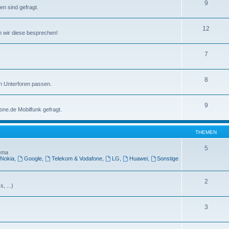
9
n sind gefragt.
12
nen wir diese besprechen!
7
8
en Unterforen passen.
9
one.de Mobilfunk gefragt.
THEMEN
5
hema
Nokia
,
Google
,
Telekom & Vodafone
,
LG
,
Huawei
,
Sonstige
2
, ...)
3