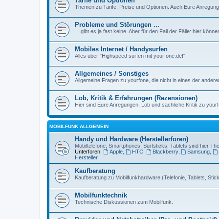
Tarife und Optionen
Themen zu Tarife, Preise und Optionen. Auch Eure Anregunge
Probleme und Störungen ...
... gibt es ja fast keine. Aber für den Fall der Fälle: hier kön
Mobiles Internet / Handysurfen
Alles über "Highspeed surfen mit yourfone.de!"
Allgemeines / Sonstiges
Allgemeine Fragen zu yourfone, die nicht in eines der ander
Lob, Kritik & Erfahrungen (Rezensionen)
Hier sind Eure Anregungen, Lob und sachliche Kritik zu yourf
MOBILFUNK ALLGEMEIN
Handy und Hardware (Herstellerforen)
Mobiltelefone, Smartphones, Surfsticks, Tablets sind hier T
Unterforen:
Apple
,
HTC
,
Blackberry
,
Samsung
,
Hersteller
Kaufberatung
Kaufberatung zu Mobilfunkhardware (Telefonie, Tablets, Sticks
Mobilfunktechnik
Technische Diskussionen zum Mobilfunk.