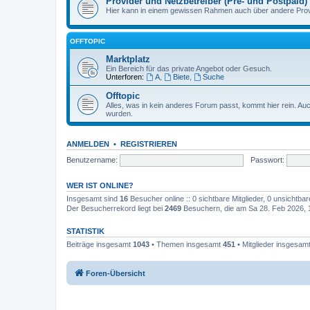
Provider und Netzbetreiber (Pre- und Postpaid)
Hier kann in einem gewissen Rahmen auch über andere Provi
OFFTOPIC
Marktplatz
Ein Bereich für das private Angebot oder Gesuch.
Unterforen:
A
,
Biete
,
Suche
Offtopic
Alles, was in kein anderes Forum passt, kommt hier rein. A
wurden.
ANMELDEN
•
REGISTRIEREN
Benutzername:
Passwort:
WER IST ONLINE?
Insgesamt sind
16
Besucher online :: 0 sichtbare Mitglieder, 0 unsichtba
Der Besucherrekord liegt bei
2469
Besuchern, die am Sa 28. Feb 2026, 12
STATISTIK
Beiträge insgesamt
1043
• Themen insgesamt
451
• Mitglieder insgesam
Foren-Übersicht