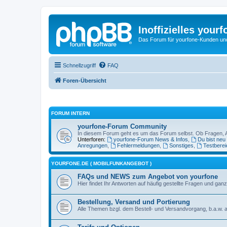
Inoffizielles your
Das Forum für yourfone-Kunden und I
Schnellzugriff
FAQ
Foren-Übersicht
FORUM INTERN
yourfone-Forum Community
In diesem Forum geht es um das Forum selbst. Ob Fragen, Anr
Unterforen:
yourfone-Forum News & Infos
,
Du bist neu
Anregungen
,
Fehlermeldungen
,
Sonstiges
,
Testberei
YOURFONE.DE ( MOBILFUNKANGEBOT )
FAQs und NEWS zum Angebot von yourfone
Hier findet Ihr Antworten auf häufig gestellte Fragen und 
Bestellung, Versand und Portierung
Alle Themen bzgl. dem Bestell- und Versandvorgang, b.a.w. a