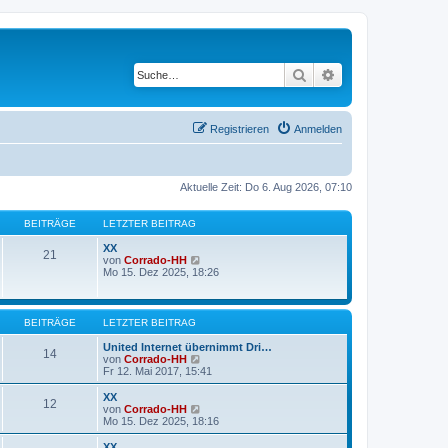
Suche
Erweiterte Suche
Registrieren
Anmelden
Aktuelle Zeit: Do 6. Aug 2026, 07:10
BEITRÄGE
LETZTER BEITRAG
XX
21
N
von
Corrado-HH
e
Mo 15. Dez 2025, 18:26
u
e
s
t
BEITRÄGE
LETZTER BEITRAG
e
r
United Internet übernimmt Dri…
14
B
N
von
Corrado-HH
e
e
Fr 12. Mai 2017, 15:41
i
u
t
e
XX
12
r
s
N
von
Corrado-HH
a
t
e
Mo 15. Dez 2025, 18:16
g
e
u
r
e
XX