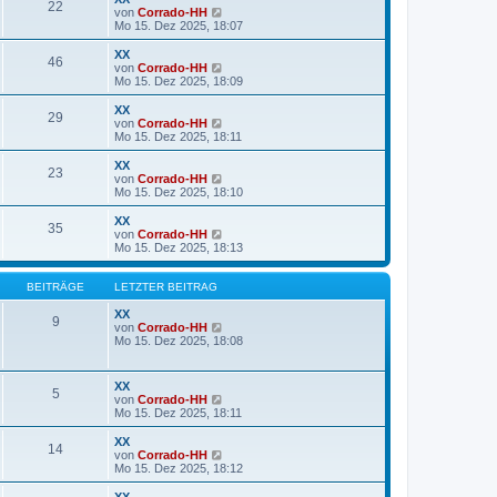
22
B
s
N
von
Corrado-HH
e
t
e
Mo 15. Dez 2025, 18:07
i
e
u
t
r
e
XX
r
46
B
s
N
von
Corrado-HH
a
e
t
e
Mo 15. Dez 2025, 18:09
g
i
e
u
t
r
e
XX
r
29
B
s
N
von
Corrado-HH
a
e
t
e
Mo 15. Dez 2025, 18:11
g
i
e
u
t
r
e
XX
r
23
B
s
N
von
Corrado-HH
a
e
t
e
Mo 15. Dez 2025, 18:10
g
i
e
u
t
r
e
XX
r
35
B
s
N
von
Corrado-HH
a
e
t
e
Mo 15. Dez 2025, 18:13
g
i
e
u
t
r
e
r
B
s
BEITRÄGE
LETZTER BEITRAG
a
e
t
g
i
e
XX
9
t
r
N
von
Corrado-HH
r
B
e
Mo 15. Dez 2025, 18:08
a
e
u
g
i
e
t
s
XX
5
r
t
N
von
Corrado-HH
a
e
e
Mo 15. Dez 2025, 18:11
g
r
u
B
e
XX
e
14
s
N
von
Corrado-HH
i
t
e
Mo 15. Dez 2025, 18:12
t
e
u
r
r
e