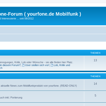
fone-Forum ( yourfone.de Mobilfunk )
nteressierte ... seit 08/2012
THEMEN
13
egungen, Kritik, Lob oder Wünsche - sie alle finden hier Platz.
 in diesem Forum?
,
User stellen sich vor!
,
Lob, Kritik und
ch
THEMEN
14
ganz aktuelle News zum Mobilfunkprodukt von yourfone. (READ-ONLY)
5
uch inkl. Portierung