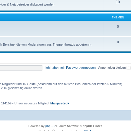
10
der & Netzbetreiber diskutiert werden.
THEMEN
0
0
uch Beiträge, die von Moderatoren aus Thementhreads abgetrennt
Ich habe mein Passwort vergessen
|
Angemeldet bleiben
re Mitglieder und 16 Gäste (basierend auf den aktiven Besuchern der letzten 5 Minuten)
:16 gleichzeitig online waren.
t
114159
• Unser neuestes Mitglied:
Margaretsok
Powered by
phpBB
® Forum Software © phpBB Limited