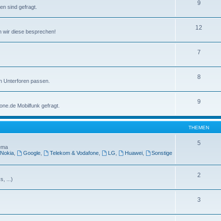
9
n sind gefragt.
12
nen wir diese besprechen!
7
8
en Unterforen passen.
9
one.de Mobilfunk gefragt.
THEMEN
5
hema
Nokia
,
Google
,
Telekom & Vodafone
,
LG
,
Huawei
,
Sonstige
2
, ...)
3