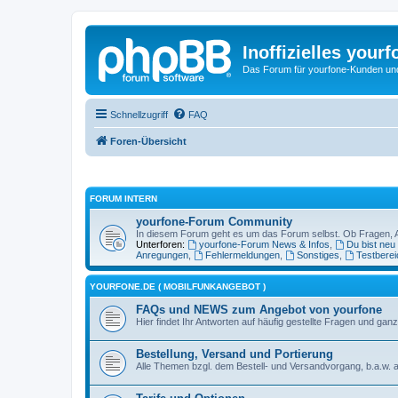
Inoffizielles your
Das Forum für yourfone-Kunden und I
Schnellzugriff
FAQ
Foren-Übersicht
FORUM INTERN
yourfone-Forum Community
In diesem Forum geht es um das Forum selbst. Ob Fragen, Anr
Unterforen:
yourfone-Forum News & Infos
,
Du bist neu
Anregungen
,
Fehlermeldungen
,
Sonstiges
,
Testberei
YOURFONE.DE ( MOBILFUNKANGEBOT )
FAQs und NEWS zum Angebot von yourfone
Hier findet Ihr Antworten auf häufig gestellte Fragen und 
Bestellung, Versand und Portierung
Alle Themen bzgl. dem Bestell- und Versandvorgang, b.a.w. a