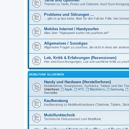
Tarife und Optionen
Themen zu Tarife, Preise und Optionen. Auch Eure Anregunge
Probleme und Störungen ...
... gibt es ja fast keine. Aber für den Fall der Fälle: hier kön
Mobiles Internet / Handysurfen
Alles über "Highspeed surfen mit yourfone.de!"
Allgemeines / Sonstiges
Allgemeine Fragen zu yourfone, die nicht in eines der ander
Lob, Kritik & Erfahrungen (Rezensionen)
Hier sind Eure Anregungen, Lob und sachliche Kritik zu yourf
MOBILFUNK ALLGEMEIN
Handy und Hardware (Herstellerforen)
Mobiltelefone, Smartphones, Surfsticks, Tablets sind hier T
Unterforen:
Apple
,
HTC
,
Blackberry
,
Samsung
,
Hersteller
Kaufberatung
Kaufberatung zu Mobilfunkhardware (Telefonie, Tablets, Sticks
Mobilfunktechnik
Technische Diskussionen zum Mobilfunk.