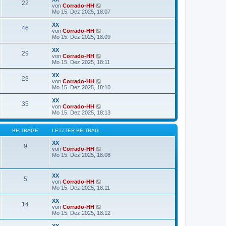
22
B
s
N
von
Corrado-HH
e
t
e
Mo 15. Dez 2025, 18:07
i
e
u
t
r
e
XX
r
46
B
s
N
von
Corrado-HH
a
e
t
e
Mo 15. Dez 2025, 18:09
g
i
e
u
t
r
e
XX
r
29
B
s
N
von
Corrado-HH
a
e
t
e
Mo 15. Dez 2025, 18:11
g
i
e
u
t
r
e
XX
r
23
B
s
N
von
Corrado-HH
a
e
t
e
Mo 15. Dez 2025, 18:10
g
i
e
u
t
r
e
XX
r
35
B
s
N
von
Corrado-HH
a
e
t
e
Mo 15. Dez 2025, 18:13
g
i
e
u
t
r
e
r
B
s
BEITRÄGE
LETZTER BEITRAG
a
e
t
g
i
e
XX
9
t
r
N
von
Corrado-HH
r
B
e
Mo 15. Dez 2025, 18:08
a
e
u
g
i
e
t
s
XX
5
r
t
N
von
Corrado-HH
a
e
e
Mo 15. Dez 2025, 18:11
g
r
u
B
e
XX
e
14
s
N
von
Corrado-HH
i
t
e
Mo 15. Dez 2025, 18:12
t
e
u
r
r
e