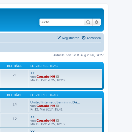
Suche
Erweiterte Suche
Registrieren
Anmelden
Aktuelle Zeit: Sa 8. Aug 2026, 04:27
BEITRÄGE
LETZTER BEITRAG
XX
21
N
von
Corrado-HH
e
Mo 15. Dez 2025, 18:26
u
e
s
t
BEITRÄGE
LETZTER BEITRAG
e
r
United Internet übernimmt Dri…
14
B
N
von
Corrado-HH
e
e
Fr 12. Mai 2017, 15:41
i
u
t
e
XX
12
r
s
N
von
Corrado-HH
a
t
e
Mo 15. Dez 2025, 18:16
g
e
u
r
e
XX