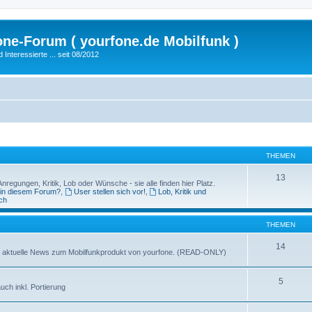
fone-Forum ( yourfone.de Mobilfunk )
nteressierte ... seit 08/2012
THEMEN
13
egungen, Kritik, Lob oder Wünsche - sie alle finden hier Platz.
 in diesem Forum?
,
User stellen sich vor!
,
Lob, Kritik und
ch
THEMEN
14
ganz aktuelle News zum Mobilfunkprodukt von yourfone. (READ-ONLY)
5
uch inkl. Portierung