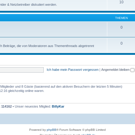
10
der & Netzbetreiber diskutiert werden.
THEMEN
0
0
uch Beiträge, die von Moderatoren aus Thementhreads abgetrennt
Ich habe mein Passwort vergessen
|
Angemeldet bleiben
e Mitglieder und 8 Gäste (basierend auf den aktiven Besuchern der letzten 5 Minuten)
:16 gleichzeitig online waren.
t
114162
• Unser neuestes Mitglied:
BillyKar
Powered by
phpBB
® Forum Software © phpBB Limited