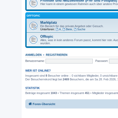
Provider und Netzbetreiber (Pre- und Postpaid)
Hier kann in einem gewissen Rahmen auch über andere Provi
OFFTOPIC
Marktplatz
Ein Bereich für das private Angebot oder Gesuch.
Unterforen:
A
,
Biete
,
Suche
Offtopic
Alles, was in kein anderes Forum passt, kommt hier rein. A
wurden.
ANMELDEN
•
REGISTRIEREN
Benutzername:
Passwort:
WER IST ONLINE?
Insgesamt sind
8
Besucher online :: 0 sichtbare Mitglieder, 0 unsichtbar
Der Besucherrekord liegt bei
2469
Besuchern, die am Sa 28. Feb 2026, 12
STATISTIK
Beiträge insgesamt
1043
• Themen insgesamt
451
• Mitglieder insgesam
Foren-Übersicht