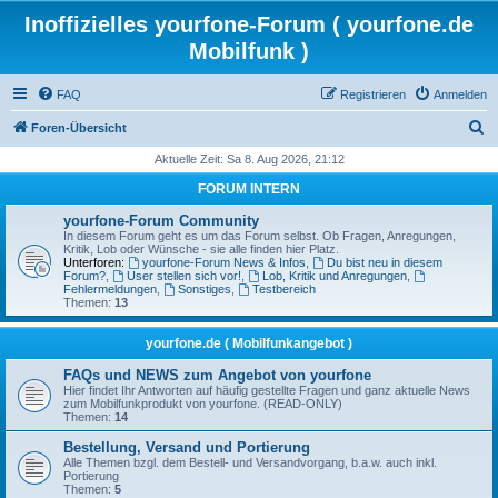
Inoffizielles yourfone-Forum ( yourfone.de
Mobilfunk )
FAQ
Registrieren
Anmelden
S
Foren-Übersicht
u
Aktuelle Zeit: Sa 8. Aug 2026, 21:12
c
FORUM INTERN
h
yourfone-Forum Community
e
In diesem Forum geht es um das Forum selbst. Ob Fragen, Anregungen,
Kritik, Lob oder Wünsche - sie alle finden hier Platz.
Unterforen:
yourfone-Forum News & Infos
,
Du bist neu in diesem
Forum?
,
User stellen sich vor!
,
Lob, Kritik und Anregungen
,
Fehlermeldungen
,
Sonstiges
,
Testbereich
Themen:
13
yourfone.de ( Mobilfunkangebot )
FAQs und NEWS zum Angebot von yourfone
Hier findet Ihr Antworten auf häufig gestellte Fragen und ganz aktuelle News
zum Mobilfunkprodukt von yourfone. (READ-ONLY)
Themen:
14
Bestellung, Versand und Portierung
Alle Themen bzgl. dem Bestell- und Versandvorgang, b.a.w. auch inkl.
Portierung
Themen:
5