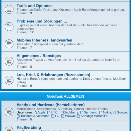
Tarife und Optionen
Themen zu Tarife, Preise und Optionen. Auch Eure Anregungen sind gefragt.
Themen:
9
Probleme und Störungen ...
... gibt es ja fast keine. Aber für den Fall der Fälle: hier können wir diese
besprechen!
Themen:
12
Mobiles Internet / Handysurfen
Alles über "Highspeed surfen mit yourfone.de!"
Themen:
7
Allgemeines / Sonstiges
Allgemeine Fragen zu yourfone, die nicht in eines der anderen Unterforen
passen.
Themen:
8
Lob, Kritik & Erfahrungen (Rezensionen)
Hier sind Eure Anregungen, Lob und sachliche Kritik zu yourfone.de Mobilfunk
gefragt.
Themen:
9
Mobilfunk ALLGEMEIN
Handy und Hardware (Herstellerforen)
Mobiltelefone, Smartphones, Surfsticks, Tablets sind hier Thema
Unterforen:
Apple
,
HTC
,
Blackberry
,
Samsung
,
Nokia
,
Google
,
Telekom & Vodafone
,
LG
,
Huawei
,
Sonstige Hersteller
Themen:
5
Kaufberatung