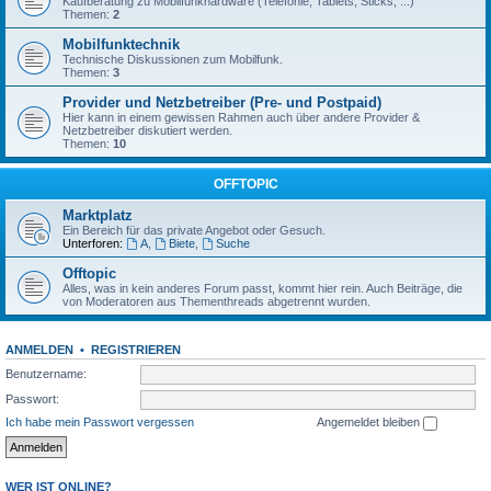
Kaufberatung zu Mobilfunkhardware (Telefonie, Tablets, Sticks, ...)
Themen:
2
Mobilfunktechnik
Technische Diskussionen zum Mobilfunk.
Themen:
3
Provider und Netzbetreiber (Pre- und Postpaid)
Hier kann in einem gewissen Rahmen auch über andere Provider &
Netzbetreiber diskutiert werden.
Themen:
10
OFFTOPIC
Marktplatz
Ein Bereich für das private Angebot oder Gesuch.
Unterforen:
A
,
Biete
,
Suche
Offtopic
Alles, was in kein anderes Forum passt, kommt hier rein. Auch Beiträge, die
von Moderatoren aus Thementhreads abgetrennt wurden.
ANMELDEN
•
REGISTRIEREN
Benutzername:
Passwort:
Ich habe mein Passwort vergessen
Angemeldet bleiben
WER IST ONLINE?