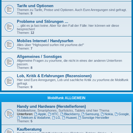
Tarife und Optionen
Themen zu Tarife, Preise und Optionen. Auch Eure Anregungen sind gefragt.
Themen:
9
Probleme und Störungen ...
... gibt es ja fast keine. Aber für den Fall der Fälle: hier können wir diese
besprechen!
Themen:
12
Mobiles Internet / Handysurfen
Alles über "Highspeed surfen mit yourfone.de!"
Themen:
7
Allgemeines / Sonstiges
Allgemeine Fragen zu yourfone, die nicht in eines der anderen Unterforen
passen.
Themen:
8
Lob, Kritik & Erfahrungen (Rezensionen)
Hier sind Eure Anregungen, Lob und sachliche Kritik zu yourfone.de Mobilfunk
gefragt.
Themen:
9
Mobilfunk ALLGEMEIN
Handy und Hardware (Herstellerforen)
Mobiltelefone, Smartphones, Surfsticks, Tablets sind hier Thema
Unterforen:
Apple
,
HTC
,
Blackberry
,
Samsung
,
Nokia
,
Google
,
Telekom & Vodafone
,
LG
,
Huawei
,
Sonstige Hersteller
Themen:
5
Kaufberatung