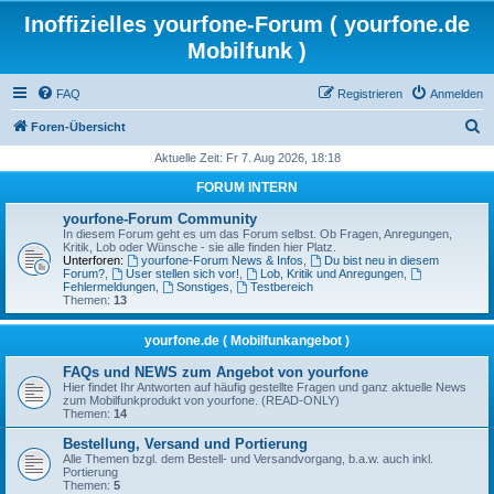
Inoffizielles yourfone-Forum ( yourfone.de
Mobilfunk )
FAQ
Registrieren
Anmelden
S
Foren-Übersicht
u
Aktuelle Zeit: Fr 7. Aug 2026, 18:18
c
FORUM INTERN
h
yourfone-Forum Community
e
In diesem Forum geht es um das Forum selbst. Ob Fragen, Anregungen,
Kritik, Lob oder Wünsche - sie alle finden hier Platz.
Unterforen:
yourfone-Forum News & Infos
,
Du bist neu in diesem
Forum?
,
User stellen sich vor!
,
Lob, Kritik und Anregungen
,
Fehlermeldungen
,
Sonstiges
,
Testbereich
Themen:
13
yourfone.de ( Mobilfunkangebot )
FAQs und NEWS zum Angebot von yourfone
Hier findet Ihr Antworten auf häufig gestellte Fragen und ganz aktuelle News
zum Mobilfunkprodukt von yourfone. (READ-ONLY)
Themen:
14
Bestellung, Versand und Portierung
Alle Themen bzgl. dem Bestell- und Versandvorgang, b.a.w. auch inkl.
Portierung
Themen:
5