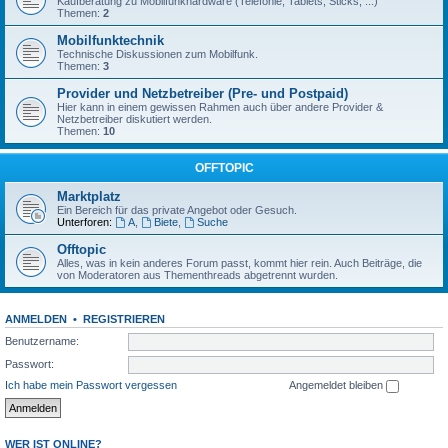
Kaufberatung zu Mobilfunkhardware (Telefonie, Tablets, Sticks, ...)
Themen:
2
Mobilfunktechnik
Technische Diskussionen zum Mobilfunk.
Themen:
3
Provider und Netzbetreiber (Pre- und Postpaid)
Hier kann in einem gewissen Rahmen auch über andere Provider &
Netzbetreiber diskutiert werden.
Themen:
10
OFFTOPIC
Marktplatz
Ein Bereich für das private Angebot oder Gesuch.
Unterforen:
A
,
Biete
,
Suche
Offtopic
Alles, was in kein anderes Forum passt, kommt hier rein. Auch Beiträge, die
von Moderatoren aus Thementhreads abgetrennt wurden.
ANMELDEN
•
REGISTRIEREN
Benutzername:
Passwort:
Ich habe mein Passwort vergessen
Angemeldet bleiben
WER IST ONLINE?