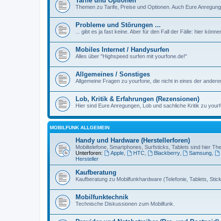
Tarife und Optionen
Themen zu Tarife, Preise und Optionen. Auch Eure Anregunge
Probleme und Störungen ...
... gibt es ja fast keine. Aber für den Fall der Fälle: hier kön
Mobiles Internet / Handysurfen
Alles über "Highspeed surfen mit yourfone.de!"
Allgemeines / Sonstiges
Allgemeine Fragen zu yourfone, die nicht in eines der ander
Lob, Kritik & Erfahrungen (Rezensionen)
Hier sind Eure Anregungen, Lob und sachliche Kritik zu yourf
MOBILFUNK ALLGEMEIN
Handy und Hardware (Herstellerforen)
Mobiltelefone, Smartphones, Surfsticks, Tablets sind hier T
Unterforen:
Apple
,
HTC
,
Blackberry
,
Samsung
,
Hersteller
Kaufberatung
Kaufberatung zu Mobilfunkhardware (Telefonie, Tablets, Sticks
Mobilfunktechnik
Technische Diskussionen zum Mobilfunk.