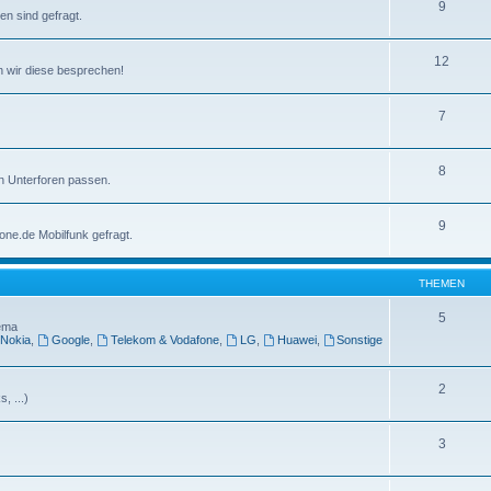
9
n sind gefragt.
12
nen wir diese besprechen!
7
8
en Unterforen passen.
9
one.de Mobilfunk gefragt.
THEMEN
5
hema
Nokia
,
Google
,
Telekom & Vodafone
,
LG
,
Huawei
,
Sonstige
2
, ...)
3