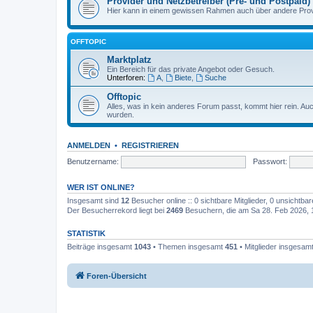
Provider und Netzbetreiber (Pre- und Postpaid)
Hier kann in einem gewissen Rahmen auch über andere Provi
OFFTOPIC
Marktplatz
Ein Bereich für das private Angebot oder Gesuch.
Unterforen:
A
,
Biete
,
Suche
Offtopic
Alles, was in kein anderes Forum passt, kommt hier rein. A
wurden.
ANMELDEN
•
REGISTRIEREN
Benutzername:
Passwort:
WER IST ONLINE?
Insgesamt sind
12
Besucher online :: 0 sichtbare Mitglieder, 0 unsichtba
Der Besucherrekord liegt bei
2469
Besuchern, die am Sa 28. Feb 2026, 12
STATISTIK
Beiträge insgesamt
1043
• Themen insgesamt
451
• Mitglieder insgesam
Foren-Übersicht