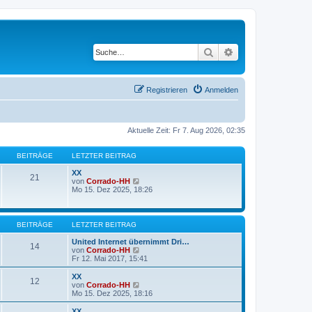
Suche
Erweiterte Suche
Registrieren
Anmelden
Aktuelle Zeit: Fr 7. Aug 2026, 02:35
BEITRÄGE
LETZTER BEITRAG
XX
21
N
von
Corrado-HH
e
Mo 15. Dez 2025, 18:26
u
e
s
t
BEITRÄGE
LETZTER BEITRAG
e
r
United Internet übernimmt Dri…
14
B
N
von
Corrado-HH
e
e
Fr 12. Mai 2017, 15:41
i
u
t
e
XX
12
r
s
N
von
Corrado-HH
a
t
e
Mo 15. Dez 2025, 18:16
g
e
u
r
e
XX