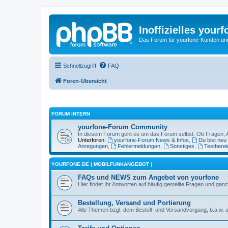
Inoffizielles your
Das Forum für yourfone-Kunden und I
Schnellzugriff
FAQ
Foren-Übersicht
FORUM INTERN
yourfone-Forum Community
In diesem Forum geht es um das Forum selbst. Ob Fragen, Anr
Unterforen:
yourfone-Forum News & Infos
,
Du bist neu
Anregungen
,
Fehlermeldungen
,
Sonstiges
,
Testberei
YOURFONE.DE ( MOBILFUNKANGEBOT )
FAQs und NEWS zum Angebot von yourfone
Hier findet Ihr Antworten auf häufig gestellte Fragen und 
Bestellung, Versand und Portierung
Alle Themen bzgl. dem Bestell- und Versandvorgang, b.a.w. a