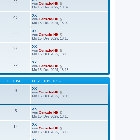
22
B
s
N
von
Corrado-HH
e
t
e
Mo 15. Dez 2025, 18:07
i
e
u
t
r
e
XX
r
46
B
s
N
von
Corrado-HH
a
e
t
e
Mo 15. Dez 2025, 18:09
g
i
e
u
t
r
e
XX
r
29
B
s
N
von
Corrado-HH
a
e
t
e
Mo 15. Dez 2025, 18:11
g
i
e
u
t
r
e
XX
r
23
B
s
N
von
Corrado-HH
a
e
t
e
Mo 15. Dez 2025, 18:10
g
i
e
u
t
r
e
XX
r
35
B
s
N
von
Corrado-HH
a
e
t
e
Mo 15. Dez 2025, 18:13
g
i
e
u
t
r
e
r
B
s
BEITRÄGE
LETZTER BEITRAG
a
e
t
g
i
e
XX
9
t
r
N
von
Corrado-HH
r
B
e
Mo 15. Dez 2025, 18:08
a
e
u
g
i
e
t
s
XX
5
r
t
N
von
Corrado-HH
a
e
e
Mo 15. Dez 2025, 18:11
g
r
u
B
e
XX
e
14
s
N
von
Corrado-HH
i
t
e
Mo 15. Dez 2025, 18:12
t
e
u
r
r
e