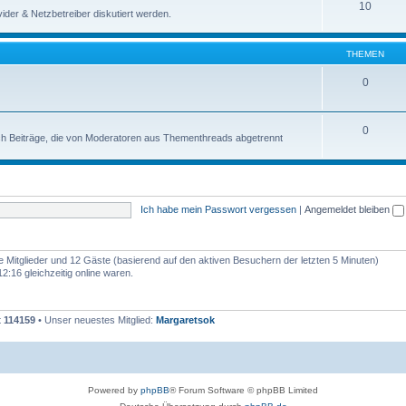
10
der & Netzbetreiber diskutiert werden.
THEMEN
0
0
uch Beiträge, die von Moderatoren aus Thementhreads abgetrennt
Ich habe mein Passwort vergessen
|
Angemeldet bleiben
re Mitglieder und 12 Gäste (basierend auf den aktiven Besuchern der letzten 5 Minuten)
:16 gleichzeitig online waren.
t
114159
• Unser neuestes Mitglied:
Margaretsok
Powered by
phpBB
® Forum Software © phpBB Limited