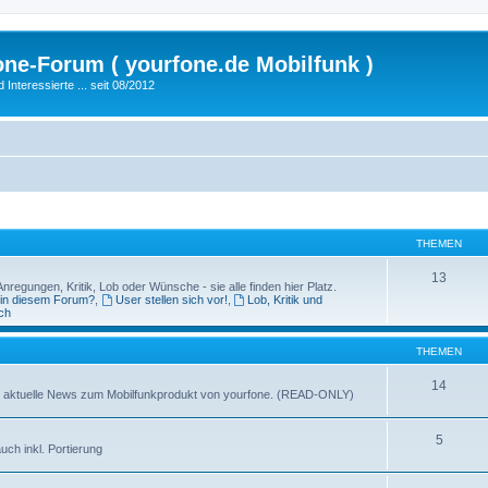
fone-Forum ( yourfone.de Mobilfunk )
nteressierte ... seit 08/2012
THEMEN
13
egungen, Kritik, Lob oder Wünsche - sie alle finden hier Platz.
 in diesem Forum?
,
User stellen sich vor!
,
Lob, Kritik und
ch
THEMEN
14
ganz aktuelle News zum Mobilfunkprodukt von yourfone. (READ-ONLY)
5
uch inkl. Portierung