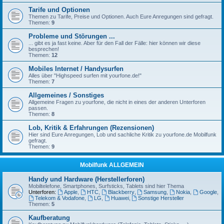
Tarife und Optionen
Themen zu Tarife, Preise und Optionen. Auch Eure Anregungen sind gefragt.
Themen:
9
Probleme und Störungen ...
... gibt es ja fast keine. Aber für den Fall der Fälle: hier können wir diese
besprechen!
Themen:
12
Mobiles Internet / Handysurfen
Alles über "Highspeed surfen mit yourfone.de!"
Themen:
7
Allgemeines / Sonstiges
Allgemeine Fragen zu yourfone, die nicht in eines der anderen Unterforen
passen.
Themen:
8
Lob, Kritik & Erfahrungen (Rezensionen)
Hier sind Eure Anregungen, Lob und sachliche Kritik zu yourfone.de Mobilfunk
gefragt.
Themen:
9
Mobilfunk ALLGEMEIN
Handy und Hardware (Herstellerforen)
Mobiltelefone, Smartphones, Surfsticks, Tablets sind hier Thema
Unterforen:
Apple
,
HTC
,
Blackberry
,
Samsung
,
Nokia
,
Google
,
Telekom & Vodafone
,
LG
,
Huawei
,
Sonstige Hersteller
Themen:
5
Kaufberatung