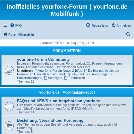
Inoffizielles yourfone-Forum ( yourfone.de
Mobilfunk )
FAQ
Registrieren
Anmelden
S
Foren-Übersicht
u
Aktuelle Zeit: Mo 10. Aug 2026, 21:24
c
FORUM INTERN
h
yourfone-Forum Community
e
In diesem Forum geht es um das Forum selbst. Ob Fragen, Anregungen,
Kritik, Lob oder Wünsche - sie alle finden hier Platz.
Unterforen:
yourfone-Forum News & Infos
,
Du bist neu in diesem
Forum?
,
User stellen sich vor!
,
Lob, Kritik und Anregungen
,
Fehlermeldungen
,
Sonstiges
,
Testbereich
Themen:
13
yourfone.de ( Mobilfunkangebot )
FAQs und NEWS zum Angebot von yourfone
Hier findet Ihr Antworten auf häufig gestellte Fragen und ganz aktuelle News
zum Mobilfunkprodukt von yourfone. (READ-ONLY)
Themen:
14
Bestellung, Versand und Portierung
Alle Themen bzgl. dem Bestell- und Versandvorgang, b.a.w. auch inkl.
Portierung
Themen:
5