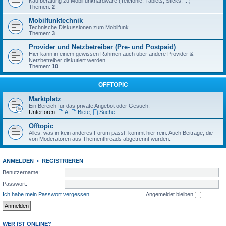
Kaufberatung zu Mobilfunkhardware (Telefonie, Tablets, Sticks, ...)
Themen:
2
Mobilfunktechnik
Technische Diskussionen zum Mobilfunk.
Themen:
3
Provider und Netzbetreiber (Pre- und Postpaid)
Hier kann in einem gewissen Rahmen auch über andere Provider &
Netzbetreiber diskutiert werden.
Themen:
10
OFFTOPIC
Marktplatz
Ein Bereich für das private Angebot oder Gesuch.
Unterforen:
A
,
Biete
,
Suche
Offtopic
Alles, was in kein anderes Forum passt, kommt hier rein. Auch Beiträge, die
von Moderatoren aus Thementhreads abgetrennt wurden.
ANMELDEN
•
REGISTRIEREN
Benutzername:
Passwort:
Ich habe mein Passwort vergessen
Angemeldet bleiben
WER IST ONLINE?