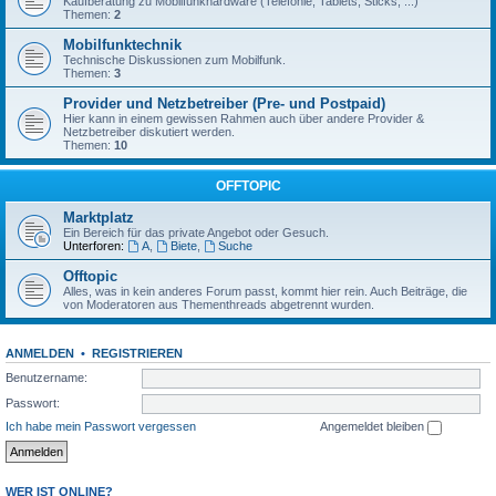
Kaufberatung zu Mobilfunkhardware (Telefonie, Tablets, Sticks, ...)
Themen:
2
Mobilfunktechnik
Technische Diskussionen zum Mobilfunk.
Themen:
3
Provider und Netzbetreiber (Pre- und Postpaid)
Hier kann in einem gewissen Rahmen auch über andere Provider &
Netzbetreiber diskutiert werden.
Themen:
10
OFFTOPIC
Marktplatz
Ein Bereich für das private Angebot oder Gesuch.
Unterforen:
A
,
Biete
,
Suche
Offtopic
Alles, was in kein anderes Forum passt, kommt hier rein. Auch Beiträge, die
von Moderatoren aus Thementhreads abgetrennt wurden.
ANMELDEN
•
REGISTRIEREN
Benutzername:
Passwort:
Ich habe mein Passwort vergessen
Angemeldet bleiben
WER IST ONLINE?