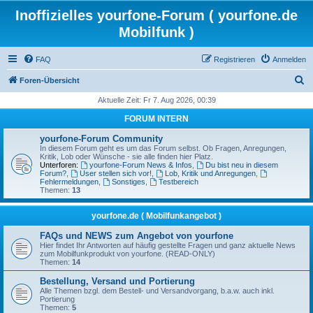
Inoffizielles yourfone-Forum ( yourfone.de
Mobilfunk )
FAQ
Registrieren
Anmelden
S
Foren-Übersicht
u
Aktuelle Zeit: Fr 7. Aug 2026, 00:39
c
FORUM INTERN
h
yourfone-Forum Community
e
In diesem Forum geht es um das Forum selbst. Ob Fragen, Anregungen,
Kritik, Lob oder Wünsche - sie alle finden hier Platz.
Unterforen:
yourfone-Forum News & Infos
,
Du bist neu in diesem
Forum?
,
User stellen sich vor!
,
Lob, Kritik und Anregungen
,
Fehlermeldungen
,
Sonstiges
,
Testbereich
Themen:
13
yourfone.de ( Mobilfunkangebot )
FAQs und NEWS zum Angebot von yourfone
Hier findet Ihr Antworten auf häufig gestellte Fragen und ganz aktuelle News
zum Mobilfunkprodukt von yourfone. (READ-ONLY)
Themen:
14
Bestellung, Versand und Portierung
Alle Themen bzgl. dem Bestell- und Versandvorgang, b.a.w. auch inkl.
Portierung
Themen:
5