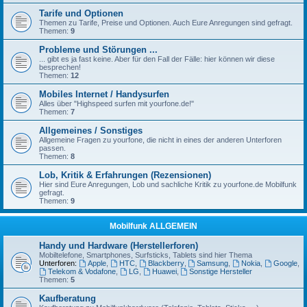
Tarife und Optionen
Themen zu Tarife, Preise und Optionen. Auch Eure Anregungen sind gefragt.
Themen:
9
Probleme und Störungen ...
... gibt es ja fast keine. Aber für den Fall der Fälle: hier können wir diese
besprechen!
Themen:
12
Mobiles Internet / Handysurfen
Alles über "Highspeed surfen mit yourfone.de!"
Themen:
7
Allgemeines / Sonstiges
Allgemeine Fragen zu yourfone, die nicht in eines der anderen Unterforen
passen.
Themen:
8
Lob, Kritik & Erfahrungen (Rezensionen)
Hier sind Eure Anregungen, Lob und sachliche Kritik zu yourfone.de Mobilfunk
gefragt.
Themen:
9
Mobilfunk ALLGEMEIN
Handy und Hardware (Herstellerforen)
Mobiltelefone, Smartphones, Surfsticks, Tablets sind hier Thema
Unterforen:
Apple
,
HTC
,
Blackberry
,
Samsung
,
Nokia
,
Google
,
Telekom & Vodafone
,
LG
,
Huawei
,
Sonstige Hersteller
Themen:
5
Kaufberatung