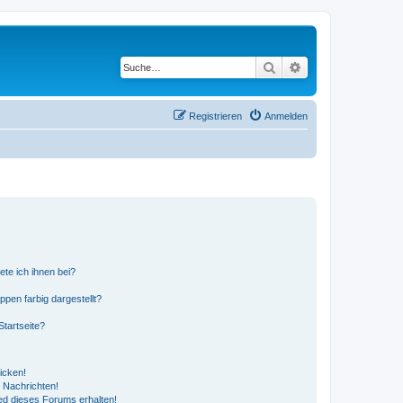
Suche
Erweiterte Suche
Registrieren
Anmelden
ete ich ihnen bei?
en farbig dargestellt?
tartseite?
icken!
 Nachrichten!
ed dieses Forums erhalten!