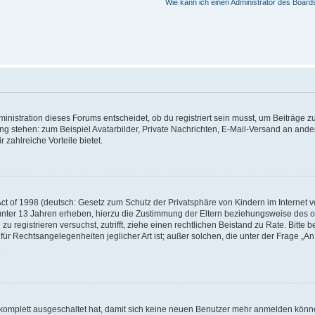
Wie kann ich einen Administrator des Board
istration dieses Forums entscheidet, ob du registriert sein musst, um Beiträge zu s
ung stehen: zum Beispiel Avatarbilder, Private Nachrichten, E-Mail-Versand an ander
 zahlreiche Vorteile bietet.
t of 1998 (deutsch: Gesetz zum Schutz der Privatsphäre von Kindern im Internet vo
unter 13 Jahren erheben, hierzu die Zustimmung der Eltern beziehungsweise des o
h zu registrieren versuchst, zutrifft, ziehe einen rechtlichen Beistand zu Rate. Bit
für Rechtsangelegenheiten jeglicher Art ist; außer solchen, die unter der Frage „
.
g komplett ausgeschaltet hat, damit sich keine neuen Benutzer mehr anmelden könn