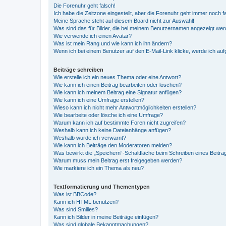
Die Forenuhr geht falsch!
Ich habe die Zeitzone eingestellt, aber die Forenuhr geht immer noch f
Meine Sprache steht auf diesem Board nicht zur Auswahl!
Was sind das für Bilder, die bei meinem Benutzernamen angezeigt we
Wie verwende ich einen Avatar?
Was ist mein Rang und wie kann ich ihn ändern?
Wenn ich bei einem Benutzer auf den E-Mail-Link klicke, werde ich au
Beiträge schreiben
Wie erstelle ich ein neues Thema oder eine Antwort?
Wie kann ich einen Beitrag bearbeiten oder löschen?
Wie kann ich meinem Beitrag eine Signatur anfügen?
Wie kann ich eine Umfrage erstellen?
Wieso kann ich nicht mehr Antwortmöglichkeiten erstellen?
Wie bearbeite oder lösche ich eine Umfrage?
Warum kann ich auf bestimmte Foren nicht zugreifen?
Weshalb kann ich keine Dateianhänge anfügen?
Weshalb wurde ich verwarnt?
Wie kann ich Beiträge den Moderatoren melden?
Was bewirkt die „Speichern“-Schaltfläche beim Schreiben eines Beitra
Warum muss mein Beitrag erst freigegeben werden?
Wie markiere ich ein Thema als neu?
Textformatierung und Thementypen
Was ist BBCode?
Kann ich HTML benutzen?
Was sind Smilies?
Kann ich Bilder in meine Beiträge einfügen?
Was sind globale Bekanntmachungen?