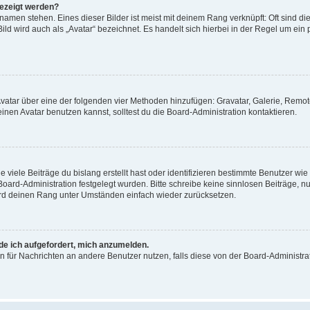
gezeigt werden?
amen stehen. Eines dieser Bilder ist meist mit deinem Rang verknüpft: Oft sind di
ld wird auch als „Avatar“ bezeichnet. Es handelt sich hierbei in der Regel um ein
 Avatar über eine der folgenden vier Methoden hinzufügen: Gravatar, Galerie, Rem
en Avatar benutzen kannst, solltest du die Board-Administration kontaktieren.
viele Beiträge du bislang erstellt hast oder identifizieren bestimmte Benutzer w
 Board-Administration festgelegt wurden. Bitte schreibe keine sinnlosen Beiträge
wird deinen Rang unter Umständen einfach wieder zurücksetzen.
rde ich aufgefordert, mich anzumelden.
ion für Nachrichten an andere Benutzer nutzen, falls diese von der Board-Administ