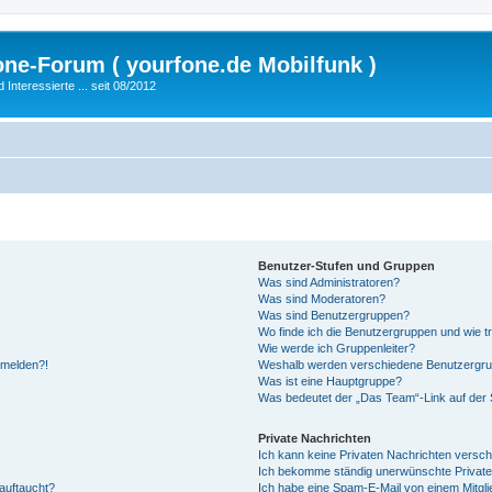
fone-Forum ( yourfone.de Mobilfunk )
nteressierte ... seit 08/2012
Benutzer-Stufen und Gruppen
Was sind Administratoren?
Was sind Moderatoren?
Was sind Benutzergruppen?
Wo finde ich die Benutzergruppen und wie tr
Wie werde ich Gruppenleiter?
anmelden?!
Weshalb werden verschiedene Benutzergrupp
Was ist eine Hauptgruppe?
Was bedeutet der „Das Team“-Link auf der S
Private Nachrichten
Ich kann keine Privaten Nachrichten versch
Ich bekomme ständig unerwünschte Private
auftaucht?
Ich habe eine Spam-E-Mail von einem Mitgli