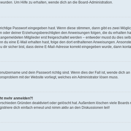
 wurden. Um Hilfe zu erhalten, wende dich an die Board-Administration.
 richtige Passwort eingegeben hast. Wenn diese stimmen, dann gibt es zwei Mögl
tern oder deiner Erziehungsberechtigten den Anweisungen folgen, die du erhalten ha
u angemeldeten Mitglieder erst freigeschaltet werden – entweder musst du dies selbs
. Wenn du eine E-Mail erhalten hast, folge den dort enthaltenen Anweisungen. Ansons
 dir sicher bist, dass deine E-Mail-Adresse korrekt eingegeben wurde, dann kontak
Benutzername und dein Passwort richtig sind. Wenn dies der Fall ist, wende dich a
ionsproblem mit der Website vorliegt, welches ein Administrator lösen muss.
icht mehr anmelden?!
erschieden Gründen deaktiviert oder gelöscht hat. Außerdem löschen viele Boards r
triere dich einfach erneut und nimm aktiv an den Diskussionen teil!