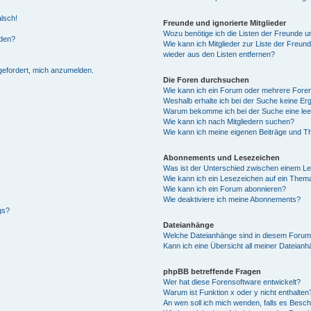
alsch!
Freunde und ignorierte Mitglieder
Wozu benötige ich die Listen der Freunde un
rden?
Wie kann ich Mitglieder zur Liste der Freund
wieder aus den Listen entfernen?
fgefordert, mich anzumelden.
Die Foren durchsuchen
Wie kann ich ein Forum oder mehrere For
Weshalb erhalte ich bei der Suche keine Er
Warum bekomme ich bei der Suche eine lee
Wie kann ich nach Mitgliedern suchen?
Wie kann ich meine eigenen Beiträge und T
Abonnements und Lesezeichen
Was ist der Unterschied zwischen einem L
Wie kann ich ein Lesezeichen auf ein Them
Wie kann ich ein Forum abonnieren?
Wie deaktiviere ich meine Abonnements?
gs?
Dateianhänge
Welche Dateianhänge sind in diesem Forum
Kann ich eine Übersicht all meiner Dateian
phpBB betreffende Fragen
Wer hat diese Forensoftware entwickelt?
Warum ist Funktion x oder y nicht enthalten
An wen soll ich mich wenden, falls es Besc