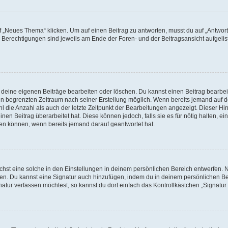
„Neues Thema“ klicken. Um auf einen Beitrag zu antworten, musst du auf „Antworte
e Berechtigungen sind jeweils am Ende der Foren- und der Beitragsansicht aufgeliste
r deine eigenen Beiträge bearbeiten oder löschen. Du kannst einen Beitrag bearbe
inen begrenzten Zeitraum nach seiner Erstellung möglich. Wenn bereits jemand auf de
 die Anzahl als auch der letzte Zeitpunkt der Bearbeitungen angezeigt. Dieser Hi
en Beitrag überarbeitet hat. Diese können jedoch, falls sie es für nötig halten, ei
hen können, wenn bereits jemand darauf geantwortet hat.
st eine solche in den Einstellungen in deinem persönlichen Bereich entwerfen. Na
eren. Du kannst eine Signatur auch hinzufügen, indem du in deinem persönlichen 
atur verfassen möchtest, so kannst du dort einfach das Kontrollkästchen „Signatu