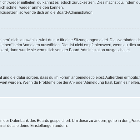
 nicht wieder mitteilen, du kannst es jedoch zurücksetzen. Dies machst du, indem 
 dich schnell wieder anmelden können.
ückzusetzen, so wende dich an die Board-Administration.
en“ nicht auswählst, wirst du nur für eine Sitzung angemeldet. Dies verhindert 
leiben“ beim Anmelden auswählen. Dies ist nicht empfehlenswert, wenn du dich an
 steht, dann wurde sie vermutlich von der Board-Administration ausgeschaltet.
 hat und die dafür sorgen, dass du im Forum angemeldet bleibst. Außerdem ermögli
tiviert wurden. Wenn du Probleme bei der An- oder Abmeldung hast, kann es helfen
n in der Datenbank des Boards gespeichert. Um diese zu ändern, gehe in den „Persö
nst du alle deine Einstellungen ändern.