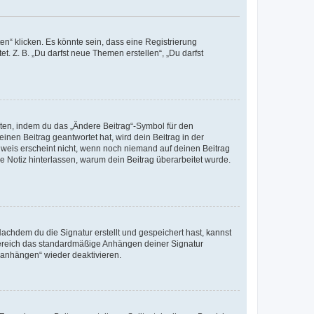
n“ klicken. Es könnte sein, dass eine Registrierung
t. Z. B. „Du darfst neue Themen erstellen“, „Du darfst
iten, indem du das „Ändere Beitrag“-Symbol für den
inen Beitrag geantwortet hat, wird dein Beitrag in der
nweis erscheint nicht, wenn noch niemand auf deinen Beitrag
ne Notiz hinterlassen, warum dein Beitrag überarbeitet wurde.
chdem du die Signatur erstellt und gespeichert hast, kannst
Bereich das standardmäßige Anhängen deiner Signatur
r anhängen“ wieder deaktivieren.