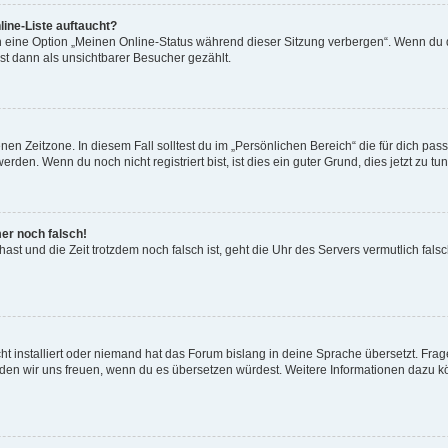
ine-Liste auftaucht?
n eine Option „Meinen Online-Status während dieser Sitzung verbergen“. Wenn du d
st dann als unsichtbarer Besucher gezählt.
en Zeitzone. In diesem Fall solltest du im „Persönlichen Bereich“ die für dich passe
den. Wenn du noch nicht registriert bist, ist dies ein guter Grund, dies jetzt zu tun
mer noch falsch!
t hast und die Zeit trotzdem noch falsch ist, geht die Uhr des Servers vermutlich fal
t installiert oder niemand hat das Forum bislang in deine Sprache übersetzt. Frag
, würden wir uns freuen, wenn du es übersetzen würdest. Weitere Informationen dazu