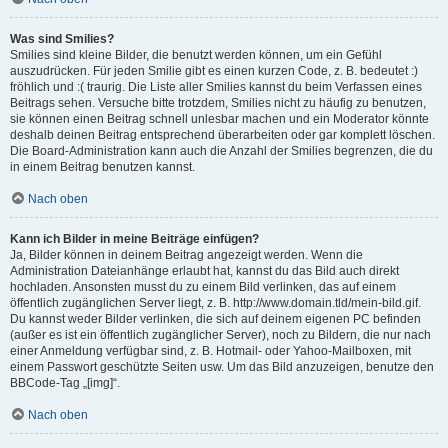
Was sind Smilies?
Smilies sind kleine Bilder, die benutzt werden können, um ein Gefühl
auszudrücken. Für jeden Smilie gibt es einen kurzen Code, z. B. bedeutet :)
fröhlich und :( traurig. Die Liste aller Smilies kannst du beim Verfassen eines
Beitrags sehen. Versuche bitte trotzdem, Smilies nicht zu häufig zu benutzen,
sie können einen Beitrag schnell unlesbar machen und ein Moderator könnte
deshalb deinen Beitrag entsprechend überarbeiten oder gar komplett löschen.
Die Board-Administration kann auch die Anzahl der Smilies begrenzen, die du
in einem Beitrag benutzen kannst.
Nach oben
Kann ich Bilder in meine Beiträge einfügen?
Ja, Bilder können in deinem Beitrag angezeigt werden. Wenn die
Administration Dateianhänge erlaubt hat, kannst du das Bild auch direkt
hochladen. Ansonsten musst du zu einem Bild verlinken, das auf einem
öffentlich zugänglichen Server liegt, z. B. http://www.domain.tld/mein-bild.gif.
Du kannst weder Bilder verlinken, die sich auf deinem eigenen PC befinden
(außer es ist ein öffentlich zugänglicher Server), noch zu Bildern, die nur nach
einer Anmeldung verfügbar sind, z. B. Hotmail- oder Yahoo-Mailboxen, mit
einem Passwort geschützte Seiten usw. Um das Bild anzuzeigen, benutze den
BBCode-Tag „[img]“.
Nach oben