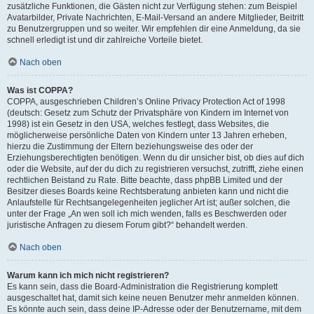
zusätzliche Funktionen, die Gästen nicht zur Verfügung stehen: zum Beispiel
Avatarbilder, Private Nachrichten, E-Mail-Versand an andere Mitglieder, Beitritt
zu Benutzergruppen und so weiter. Wir empfehlen dir eine Anmeldung, da sie
schnell erledigt ist und dir zahlreiche Vorteile bietet.
Nach oben
Was ist COPPA?
COPPA, ausgeschrieben Children’s Online Privacy Protection Act of 1998
(deutsch: Gesetz zum Schutz der Privatsphäre von Kindern im Internet von
1998) ist ein Gesetz in den USA, welches festlegt, dass Websites, die
möglicherweise persönliche Daten von Kindern unter 13 Jahren erheben,
hierzu die Zustimmung der Eltern beziehungsweise des oder der
Erziehungsberechtigten benötigen. Wenn du dir unsicher bist, ob dies auf dich
oder die Website, auf der du dich zu registrieren versuchst, zutrifft, ziehe einen
rechtlichen Beistand zu Rate. Bitte beachte, dass phpBB Limited und der
Besitzer dieses Boards keine Rechtsberatung anbieten kann und nicht die
Anlaufstelle für Rechtsangelegenheiten jeglicher Art ist; außer solchen, die
unter der Frage „An wen soll ich mich wenden, falls es Beschwerden oder
juristische Anfragen zu diesem Forum gibt?“ behandelt werden.
Nach oben
Warum kann ich mich nicht registrieren?
Es kann sein, dass die Board-Administration die Registrierung komplett
ausgeschaltet hat, damit sich keine neuen Benutzer mehr anmelden können.
Es könnte auch sein, dass deine IP-Adresse oder der Benutzername, mit dem