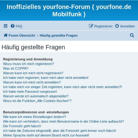
Inoffizielles yourfone-Forum ( yourfone.de
Mobilfunk )
FAQ
Registrieren
Anmelden
S
Foren-Übersicht
Häufig gestellte Fragen
u
Häufig gestellte Fragen
c
h
Registrierung und Anmeldung
Wozu muss ich mich registrieren?
e
Was ist COPPA?
Warum kann ich mich nicht registrieren?
Ich habe mich registriert, kann mich aber nicht anmelden!
Warum kann ich mich nicht anmelden?
Ich habe mich vor einiger Zeit registriert, kann mich aber nicht mehr anmelden?!
Ich habe mein Passwort vergessen!
Warum werde ich automatisch abgemeldet?
Wozu ist die Funktion „Alle Cookies löschen“?
Benutzerpräferenzen und -einstellungen
Wie kann ich meine Einstellungen ändern?
Wie kann ich verhindern, dass mein Benutzername in der Online-Liste auftaucht?
Die Forenuhr geht falsch!
Ich habe die Zeitzone eingestellt, aber die Forenuhr geht immer noch falsch!
Meine Sprache steht auf diesem Board nicht zur Auswahl!