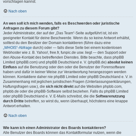
vorschlagen kannst.
Nach oben
An wen soll ich mich wenden, falls es Beschwerden oder juristische
Anfragen zu diesem Forum gibt?
Jeder Administrator, der auf der „Das Team“-Seite aufgeführt ist, ist ein
geeigneter Kontakt für deine Beschwerde. Wenn du so keine Antwort erhältst,
solltest du den Besitzer der Domain kontaktieren (führe dazu eine
„WHOIS“-Abfrage
durch) oder — falls diese Seite bei einem kostenlosen
Webhoster wie z. B. Yahoo!, free.fr, funpic.de usw. liegt — den Support oder
den Abuse-Kontakt des betreffenden Dienstes. Bitte beachte, dass phpBB
Limited (phpBB.com) und phpBB Deutschland e. V. (phpBB.de)
absolut keinen
Einfluss
auf die Benutzung oder den oder die Benutzer der Forensoftware
haben und dafür in keiner Weise zur Verantwortung herangezogen werden
können. Kontaktiere daher nie phpBB Limited oder phpBB Deutschland e. V. in
Zusammenhang mit jeglichen juristischen Fragen (Unterlassungserklärungen,
Haftungsfragen usw.), die
sich nicht direkt
auf die Websiten phpbb.com,
phpbb.de oder die phpBB-Software selbst beziehen. Falls du phpBB Limited
oder phpBB Deutschland e. V. E-Mails schreibst, die die
Softwarenutzung
durch Dritte
betreffen, so wirst du, wenn überhaupt, höchstens eine knappe
Antwort erhalten.
Nach oben
Wie kann ich einen Administrator des Boards kontaktieren?
Alle Benutzer des Boards können das Kontaktformular nutzen, wenn die