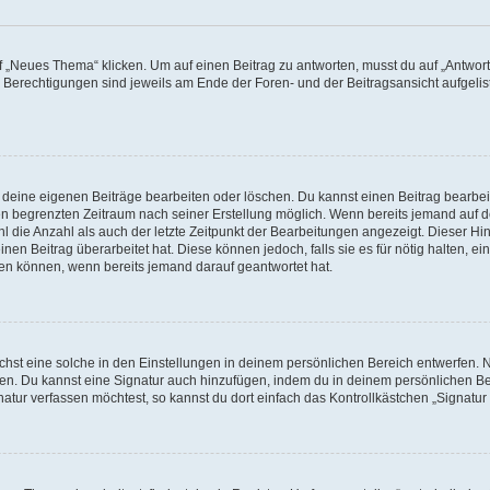
„Neues Thema“ klicken. Um auf einen Beitrag zu antworten, musst du auf „Antworte
e Berechtigungen sind jeweils am Ende der Foren- und der Beitragsansicht aufgeliste
r deine eigenen Beiträge bearbeiten oder löschen. Du kannst einen Beitrag bearbe
inen begrenzten Zeitraum nach seiner Erstellung möglich. Wenn bereits jemand auf de
 die Anzahl als auch der letzte Zeitpunkt der Bearbeitungen angezeigt. Dieser Hi
en Beitrag überarbeitet hat. Diese können jedoch, falls sie es für nötig halten, ei
hen können, wenn bereits jemand darauf geantwortet hat.
st eine solche in den Einstellungen in deinem persönlichen Bereich entwerfen. Na
eren. Du kannst eine Signatur auch hinzufügen, indem du in deinem persönlichen 
atur verfassen möchtest, so kannst du dort einfach das Kontrollkästchen „Signatu