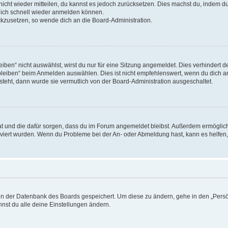
 nicht wieder mitteilen, du kannst es jedoch zurücksetzen. Dies machst du, indem 
 dich schnell wieder anmelden können.
ückzusetzen, so wende dich an die Board-Administration.
en“ nicht auswählst, wirst du nur für eine Sitzung angemeldet. Dies verhindert 
leiben“ beim Anmelden auswählen. Dies ist nicht empfehlenswert, wenn du dich an
 steht, dann wurde sie vermutlich von der Board-Administration ausgeschaltet.
 hat und die dafür sorgen, dass du im Forum angemeldet bleibst. Außerdem ermögli
tiviert wurden. Wenn du Probleme bei der An- oder Abmeldung hast, kann es helfen
n in der Datenbank des Boards gespeichert. Um diese zu ändern, gehe in den „Persö
nst du alle deine Einstellungen ändern.