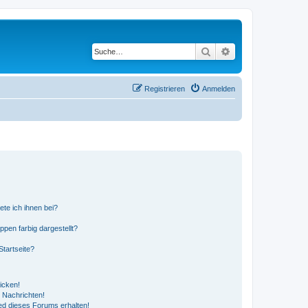
Suche
Erweiterte Suche
Registrieren
Anmelden
ete ich ihnen bei?
en farbig dargestellt?
tartseite?
icken!
 Nachrichten!
ed dieses Forums erhalten!