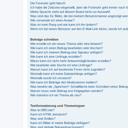
Die Forenuhr geht falsch!
Ich habe die Zeitzone eingestellt, aber die Forenuhr geht immer noch f
Meine Sprache steht auf diesem Board nicht zur Auswahl!
Was sind das für Bilder, die bei meinem Benutzernamen angezeigt we
Wie verwende ich einen Avatar?
Was ist mein Rang und wie kann ich ihn ändern?
Wenn ich bei einem Benutzer auf den E-Mail-Link klicke, werde ich au
Beiträge schreiben
Wie erstelle ich ein neues Thema oder eine Antwort?
Wie kann ich einen Beitrag bearbeiten oder löschen?
Wie kann ich meinem Beitrag eine Signatur anfügen?
Wie kann ich eine Umfrage erstellen?
Wieso kann ich nicht mehr Antwortmöglichkeiten erstellen?
Wie bearbeite oder lösche ich eine Umfrage?
Warum kann ich auf bestimmte Foren nicht zugreifen?
Weshalb kann ich keine Dateianhänge anfügen?
Weshalb wurde ich verwarnt?
Wie kann ich Beiträge den Moderatoren melden?
Was bewirkt die „Speichern“-Schaltfläche beim Schreiben eines Beitra
Warum muss mein Beitrag erst freigegeben werden?
Wie markiere ich ein Thema als neu?
Textformatierung und Thementypen
Was ist BBCode?
Kann ich HTML benutzen?
Was sind Smilies?
Kann ich Bilder in meine Beiträge einfügen?
Was sind globale Bekanntmachungen?