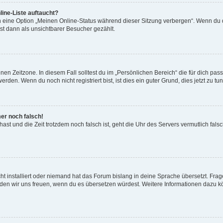
ine-Liste auftaucht?
n eine Option „Meinen Online-Status während dieser Sitzung verbergen“. Wenn du d
st dann als unsichtbarer Besucher gezählt.
en Zeitzone. In diesem Fall solltest du im „Persönlichen Bereich“ die für dich passe
den. Wenn du noch nicht registriert bist, ist dies ein guter Grund, dies jetzt zu tun
mer noch falsch!
t hast und die Zeit trotzdem noch falsch ist, geht die Uhr des Servers vermutlich fal
t installiert oder niemand hat das Forum bislang in deine Sprache übersetzt. Frag
, würden wir uns freuen, wenn du es übersetzen würdest. Weitere Informationen dazu