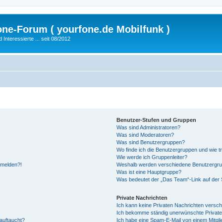
fone-Forum ( yourfone.de Mobilfunk )
nteressierte ... seit 08/2012
Benutzer-Stufen und Gruppen
Was sind Administratoren?
Was sind Moderatoren?
Was sind Benutzergruppen?
Wo finde ich die Benutzergruppen und wie tr
Wie werde ich Gruppenleiter?
anmelden?!
Weshalb werden verschiedene Benutzergrupp
Was ist eine Hauptgruppe?
Was bedeutet der „Das Team“-Link auf der S
Private Nachrichten
Ich kann keine Privaten Nachrichten versch
Ich bekomme ständig unerwünschte Private
auftaucht?
Ich habe eine Spam-E-Mail von einem Mitgli