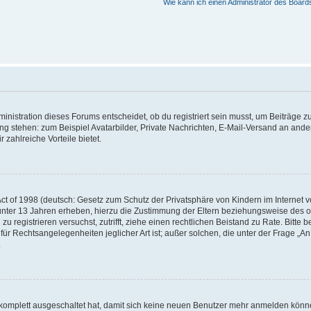
Wie kann ich einen Administrator des Board
istration dieses Forums entscheidet, ob du registriert sein musst, um Beiträge zu s
ung stehen: zum Beispiel Avatarbilder, Private Nachrichten, E-Mail-Versand an ander
 zahlreiche Vorteile bietet.
t of 1998 (deutsch: Gesetz zum Schutz der Privatsphäre von Kindern im Internet vo
unter 13 Jahren erheben, hierzu die Zustimmung der Eltern beziehungsweise des o
h zu registrieren versuchst, zutrifft, ziehe einen rechtlichen Beistand zu Rate. Bit
für Rechtsangelegenheiten jeglicher Art ist; außer solchen, die unter der Frage „
.
g komplett ausgeschaltet hat, damit sich keine neuen Benutzer mehr anmelden könn