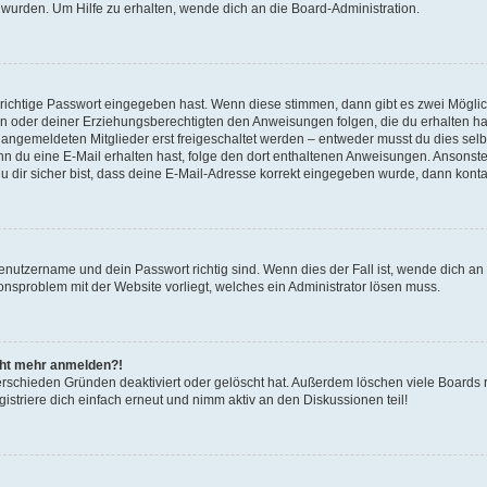
 wurden. Um Hilfe zu erhalten, wende dich an die Board-Administration.
 richtige Passwort eingegeben hast. Wenn diese stimmen, dann gibt es zwei Mögl
tern oder deiner Erziehungsberechtigten den Anweisungen folgen, die du erhalten ha
u angemeldeten Mitglieder erst freigeschaltet werden – entweder musst du dies selbs
. Wenn du eine E-Mail erhalten hast, folge den dort enthaltenen Anweisungen. Ansons
 dir sicher bist, dass deine E-Mail-Adresse korrekt eingegeben wurde, dann kontak
Benutzername und dein Passwort richtig sind. Wenn dies der Fall ist, wende dich a
ionsproblem mit der Website vorliegt, welches ein Administrator lösen muss.
icht mehr anmelden?!
erschieden Gründen deaktiviert oder gelöscht hat. Außerdem löschen viele Boards r
triere dich einfach erneut und nimm aktiv an den Diskussionen teil!