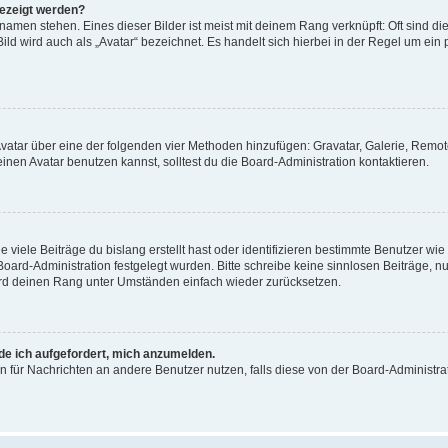
gezeigt werden?
amen stehen. Eines dieser Bilder ist meist mit deinem Rang verknüpft: Oft sind di
ld wird auch als „Avatar“ bezeichnet. Es handelt sich hierbei in der Regel um ein
 Avatar über eine der folgenden vier Methoden hinzufügen: Gravatar, Galerie, Rem
en Avatar benutzen kannst, solltest du die Board-Administration kontaktieren.
viele Beiträge du bislang erstellt hast oder identifizieren bestimmte Benutzer w
 Board-Administration festgelegt wurden. Bitte schreibe keine sinnlosen Beiträge
wird deinen Rang unter Umständen einfach wieder zurücksetzen.
rde ich aufgefordert, mich anzumelden.
ion für Nachrichten an andere Benutzer nutzen, falls diese von der Board-Administ