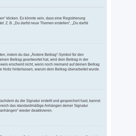
n“ klicken. Es könnte sein, dass eine Registrierung
t. Z. B. „Du darfst neue Themen erstellen“, „Du darfst
iten, indem du das „Ändere Beitrag“-Symbol für den
inen Beitrag geantwortet hat, wird dein Beitrag in der
nweis erscheint nicht, wenn noch niemand auf deinen Beitrag
ne Notiz hinterlassen, warum dein Beitrag überarbeitet wurde.
chdem du die Signatur erstellt und gespeichert hast, kannst
Bereich das standardmäßige Anhängen deiner Signatur
r anhängen“ wieder deaktivieren.